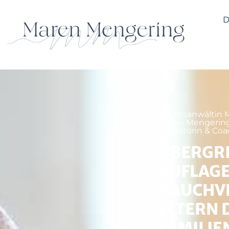
D
Rechtsanwältin 
Maren Mengering 
Mediatorin & Coa
ÜBERGRI
AUFLAGE
RAUCHV
ELTERN 
FAMILIE