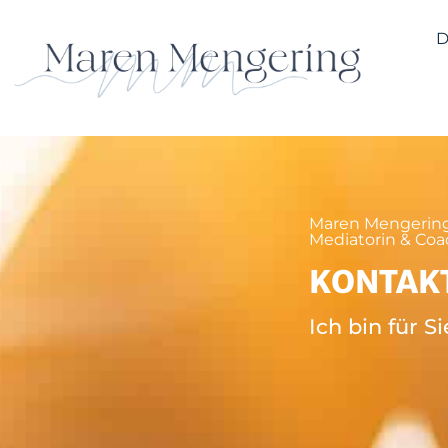
D
Maren Mengering 
Mediatorin & Coa
KONTAK
Ich bin für S