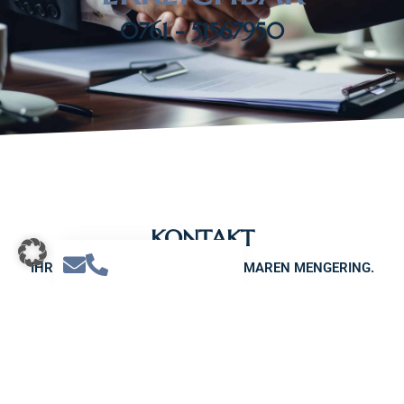
0761 - 51567950
KONTAKT
IHRE KANZLEI RECHTSANWÄLTIN MAREN MENGERING.
Adresse
Friedrichring 29
79098 Freiburg