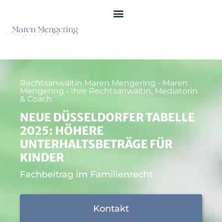
Rechtsanwältin Maren Mengering - Maren
Mengering - Ihre Rechtsanwältin, Mediatorin
& Coach
NEUE DÜSSELDORFER TABELLE
2025: HÖHERE
UNTERHALTSBETRÄGE FÜR
KINDER
Fachbeitrag im Familienrecht
Kontakt