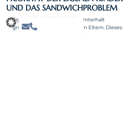
UND DAS SANDWICHPROBLEM
Eigene Kinder haben beim Unterhalt
grundsätzlich Vorrang vor den Eltern. Dieses
Spannungsfeld wird häufig als
Sandwichproblem bezeichnet: Das
unterhaltspflichtige Kind steht finanziell
zwischen der älteren und der jüngeren
Generation.
Befinden sich meine eigenen Kinder noch
in Ausbildung oder Studium, müssen deren
Unterhaltsansprüche zuerst erfüllt werden.
Diese mindern den möglichen
Elternunterhalt erheblich oder schließen ihn
vollständig aus.
Selbst bei guten Einkommensverhältnissen
sind meine eigenen Kinder nicht auf das