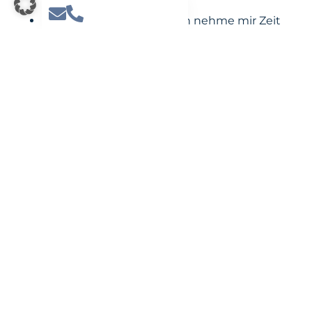
Lösungen anbieten.
Individuelle Beratung
: Ich nehme mir Zeit
für Ihr Anliegen und höre genau zu, um
maßgeschneiderte Lösungen zu
entwickeln.
Verlässliche Unterstützung
: Ob im
Familienrecht oder Sozialrecht – ich setze
mich mit vollem Engagement für Ihre
Rechte ein und vertrete Sie professionell in
allen rechtlichen Fragen.
Kontakt