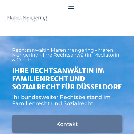
Rechtsanwältin Maren Mengering - Maren
Mengering - Ihre Rechtsanwältin, Mediatorin
& Coach
IHRE RECHTSANWÄLTIN IM
FAMILIENRECHT UND
SOZIALRECHT FÜR DÜSSELDORF
Ihr bundesweiter Rechtsbeistand im
Familienrecht und Sozialrecht
Kontakt