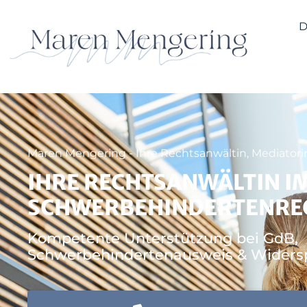
D
Maren Mengering - Ihre Rechtsanwältin, Mediatori
IHRE RECHTSANWÄLTIN I
SCHWERBEHINDERTENRE
Kompetente Unterstützung bei GdB,
Schwerbehindertenausweis & Widers