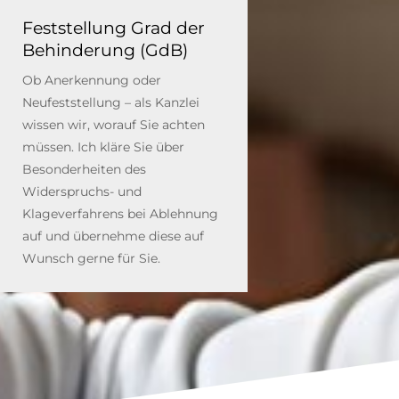
Feststellung Grad der
Behinderung (GdB)
Ob Anerkennung oder
Neufeststellung – als Kanzlei
wissen wir, worauf Sie achten
müssen.
Ich kläre Sie über
Besonderheiten des
Widerspruchs- und
Klageverfahrens bei Ablehnung
auf und übernehme diese auf
Wunsch gerne für Sie.