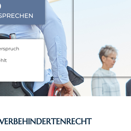
0
 SPRECHEN
erspruch
hlt
HWERBEHINDERTENRECHT