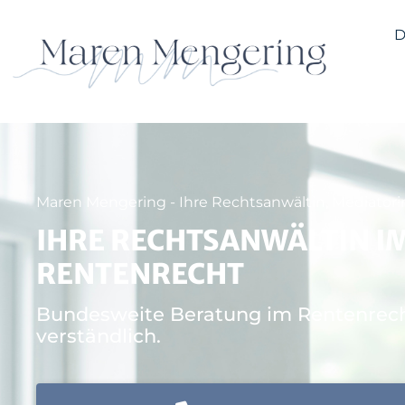
D
Maren Mengering - Ihre Rechtsanwältin, Mediatori
IHRE RECHTSANWÄLTIN I
RENTENRECHT
Bundesweite Beratung im Rentenrech
verständlich.