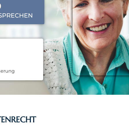
0
 SPRECHEN
herung
TENRECHT